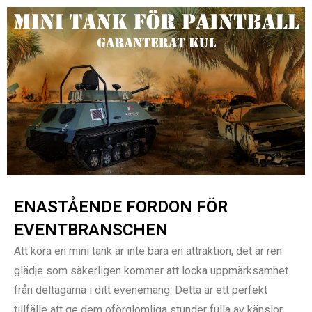
Hoppa
till
innehåll
ENASTÅENDE FORDON FÖR
EVENTBRANSCHEN
Att köra en mini tank är inte bara en attraktion, det är ren
glädje som säkerligen kommer att locka uppmärksamhet
från deltagarna i ditt evenemang. Detta är ett perfekt
tillfälle att ge dem oförglömliga stunder fulla av känslor