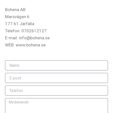
Bohena AB
Marsvägen 6
177 61 Järfälla
Telefon: 0702612127
E-mail: info@bohena.se
WEB: www.bohena.se
N
a
m
E
n
-
p
T
o
e
s
l
t
M
e
e
f
d