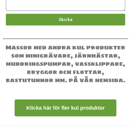
o
d
n
e
l
Skicka
a
n
d
e
Massor med andra kul produkter
som minigrävare, järnhästar,
muddringspumpar, vassklippare,
bryggor och flottar,
bastutunnor mm. på vår hemsida.
Klicka här för fler kul produkter