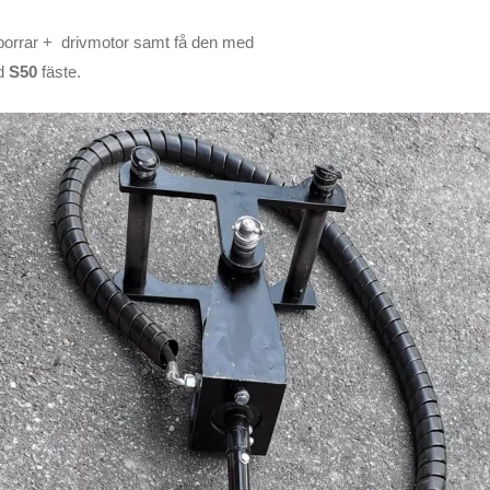
orrar + drivmotor samt få den med
ed
S50
fäste.