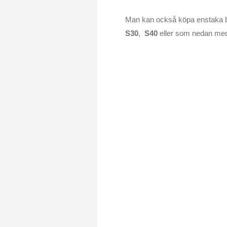
Man kan också köpa enstaka b
S30
,
S40
eller som nedan m