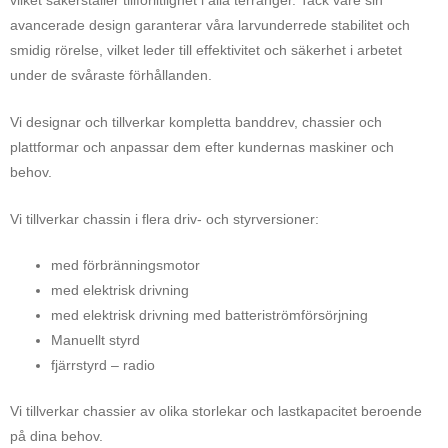
vilket säkerställer tillförlitlighet i alla terränger. Tack vare sin
avancerade design garanterar våra larvunderrede stabilitet och
smidig rörelse, vilket leder till effektivitet och säkerhet i arbetet
under de svåraste förhållanden.
Vi designar och tillverkar kompletta banddrev, chassier och
plattformar och anpassar dem efter kundernas maskiner och
behov.
Vi tillverkar chassin i flera driv- och styrversioner:
med förbränningsmotor
med elektrisk drivning
med elektrisk drivning med batteriströmförsörjning
Manuellt styrd
fjärrstyrd – radio
Vi tillverkar chassier av olika storlekar och lastkapacitet beroende
på dina behov.