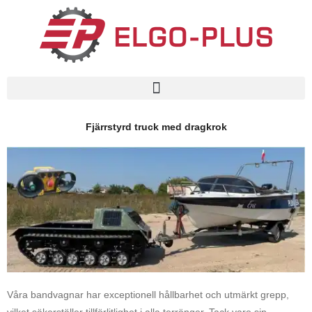
Hoppa
till
innehåll
Fjärrstyrd truck med dragkrok
Våra bandvagnar har exceptionell hållbarhet och utmärkt grepp,